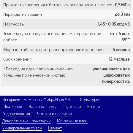
Прочность сцепления с бетонным основанием, не менее
0,5 МПа
Перекрытие трещин
до 3 мм
Плотность
1,45± 0,05 кг/дм3
Температура воздуха, основания, материалов при
от + 5 до +
работе
35°С
Морозостойкость при транспортировке и хранении
5 циклов
Срок хранения
12 месяцев
* Расход на один слой минимальной
увеличивается для
толщины при нанесении кистью
шероховатых
поверхностей.
Негорючие мембраны ФибраИзол ® НГ
Штукатурки
Шпатлевки
Наливные полы
Грунтовки
Краски
Гидроизоляция
Затирки и пропитки
Декоративные штукатурки
Монтажные клеи
Универсальные смеси
Цемент